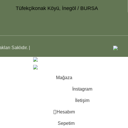
Tüfekçikonak Köyü, İnegöl / BURSA
kları Saklıdır. |
şımız Mevcuttur.
şımız Mevcuttur.
Mağaza
İnstagram
İletişim
Hesabım
Sepetim