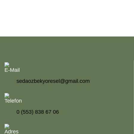
E-Mail
sedaozbekyoresel@gmail.com
Telefon
0 (553) 838 67 06
Adres