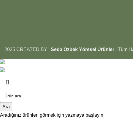
2025 CREATED BY |
Seda Özbek Yöresel Ürünler
| Tüm Ha
Tüm Ürünlerimizde Toptan ve Perakende Satı
Tüm Ürünlerimizde Toptan ve Perakende Satı
Ara
Aradığınız ürünleri görmek için yazmaya başlayın.