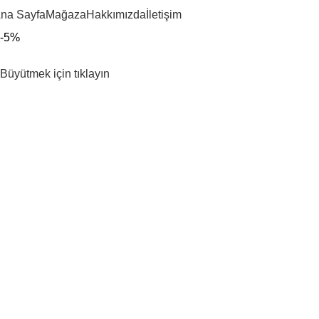
na Sayfa
Mağaza
Hakkımızda
İletişim
-5%
Büyütmek için tıklayın