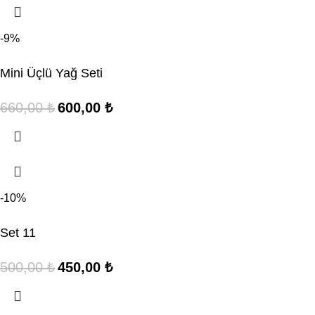
-9%
Mini Üçlü Yağ Seti
660,00
₺
600,00
₺
-10%
Set 11
500,00
₺
450,00
₺