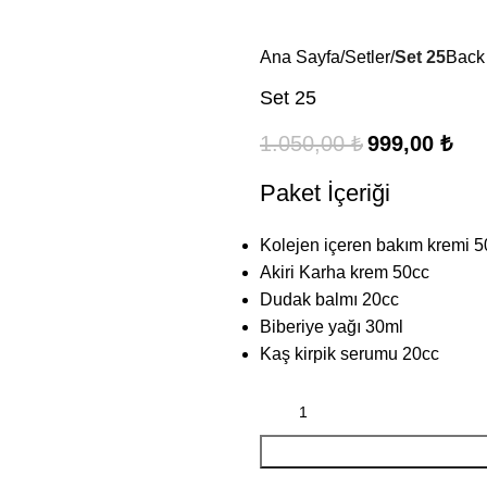
Ana Sayfa
Setler
Set 25
Back 
Set 25
1.050,00
₺
999,00
₺
Paket İçeriği
Kolejen içeren bakım kremi 5
Akiri Karha krem 50cc
Dudak balmı 20cc
Biberiye yağı 30ml
Kaş kirpik serumu 20cc