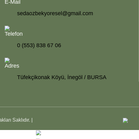
E-Mail
sedaozbekyoresel@gmail.com
Telefon
0 (553) 838 67 06
Adres
Tüfekçikonak Köyü, İnegöl / BURSA
kları Saklıdır. |
şımız Mevcuttur.