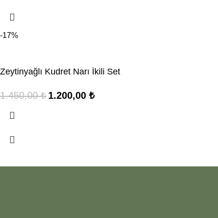
-17%
Zeytinyağlı Kudret Narı İkili Set
1.450,00
₺
1.200,00
₺