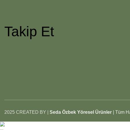
Takip Et
2025 CREATED BY |
Seda Özbek Yöresel Ürünler
| Tüm Ha
Tüm Ürünlerimizde Toptan ve Perakende Satı